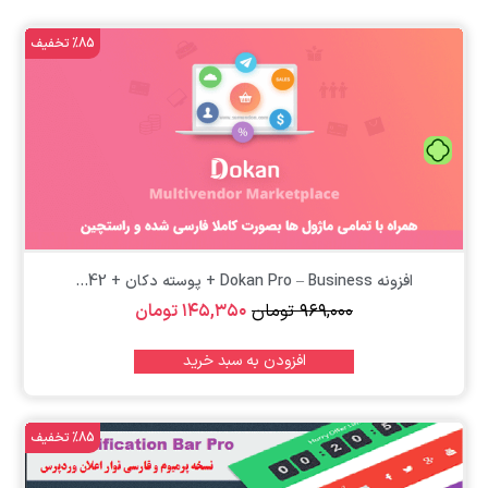
%85 تخفیف
تومان
افزونه Dokan Pro – Business + پوسته دکان + 42...
۹۶۹,۰۰۰
تومان
۱۴۵,۳۵۰
تومان
افزودن به سبد خرید
%85 تخفیف