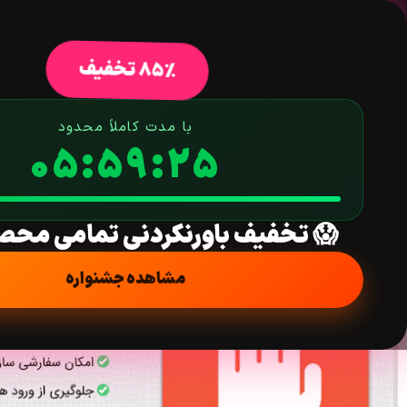
خانه
فروشگاه
افزونه وردپرس
ق
85% تخفیف
با مدت کاملاً محدود
05:59:24
افزونه مسدودیت ورود همزمان به یک حساب کاربری | Double Logins
خانه
/
افزونه
/
امنیتی
/ افزونه مسدودیت ورود همزمان به یک حساب کاربری | ins
😱 تخفیف باورنکردنی تمامی محص
مشاهده جشنواره