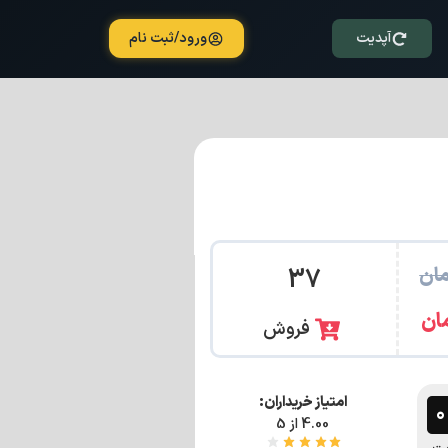
آپدیت
ورود/ثبت نام
ان
37
ان
فروش
امتیاز خریداران:
4.00 از 5