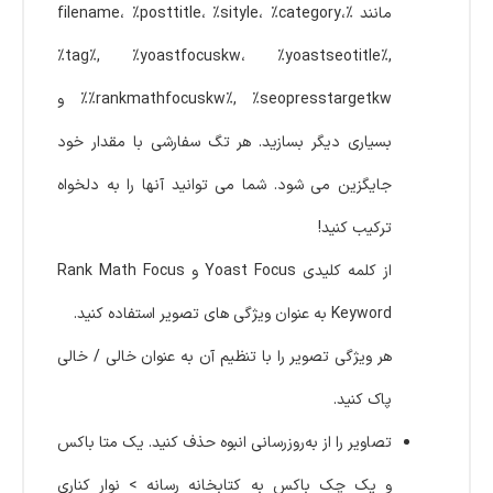
مانند %filename، %posttitle، %sityle، %category،
%tag%, %yoastfocuskw، %yoastseotitle%,
%rankmathfocuskw%, %seopresstargetkw% و
بسیاری دیگر بسازید. هر تگ سفارشی با مقدار خود
جایگزین می شود. شما می توانید آنها را به دلخواه
ترکیب کنید!
از کلمه کلیدی Yoast Focus و Rank Math Focus
Keyword به عنوان ویژگی های تصویر استفاده کنید.
هر ویژگی تصویر را با تنظیم آن به عنوان خالی / خالی
پاک کنید.
تصاویر را از به‌روزرسانی انبوه حذف کنید. یک متا باکس
و یک چک باکس به کتابخانه رسانه > نوار کناری