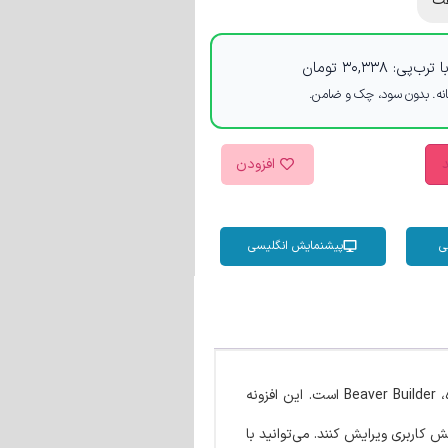
ت
 ترب‌پی:
۳۰,۳۳۸
تومان
د
افزودن
ی
پیشنمایش انگلیسی
یک پلاگین افزودن المان‌های سمت کاربری فرم ACF و سازگار با گوتنبرگ، المنتور، Divi Builder، سازنده، Beaver Builder است. این افزونه
 کاربری ویرایش کنند. می‌توانید با