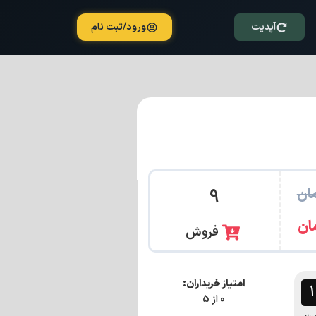
آپدیت
ورود/ثبت نام
ان
9
ان
فروش
امتیاز خریداران:
0 از 5