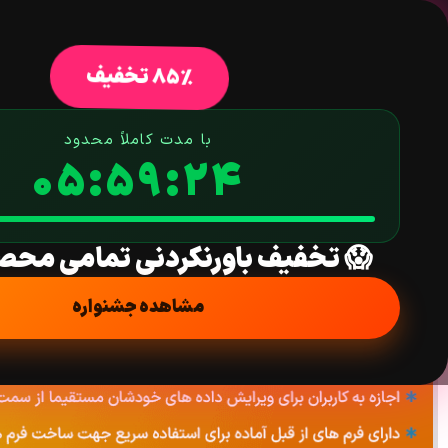
خانه
فروشگاه
افزونه وردپرس
ق
85% تخفیف
با مدت کاملاً محدود
05:59:22
افزونه المان‌های سمت کاربری فرم ACF پرمیوم | ACF Frontend Form Element Pro
خانه
/
افزونه
/
عضویت
/ افزونه المان‌های سمت کاربری فرم ACF پرمیوم | ACF Frontend Form Element Pro
😱 تخفیف باورنکردنی تمامی محص
مشاهده جشنواره