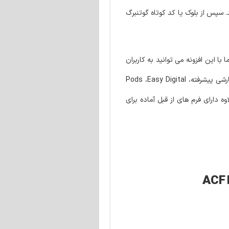
د. سپس از بلوک یا کد کوتاه گوتنبرگ
ا این افزونه می توانید به کاربران
برای ویرایش داده های خودشان مستقیما از سمت کاربری اجازه دهید تا به راحتی داده های خود را ویرایش کنند. این افزونه از ووکامرس،فیلدهای سفارشی پیشرفته، Pods ،Easy Digital
Divi B، سازنده، Beaver Builder، Thrive Architect و… سازگار است. به علاوه دارای فرم های از قبل آماده برای