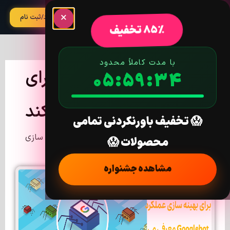
×
آپدیت
ورود/ثبت نام
85% تخفیف
با مدت کاملاً محدود
گوگل خزنده جدیدی را برای
05:59:33
بهینه سازی عملکرد
Googlebot معرفی می کند
😱 تخفیف باورنکردنی تمامی
خانه
/
اخبار
/ گوگل خزنده جدیدی را برای بهینه سازی
محصولات 😱
عملکرد Googlebot معرفی می کند
مشاهده جشنواره