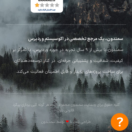
سمندون، یک مرجع تخصصی در اکوسیستم وردپرس
سمندون با بیش از ۹ سال تجربه در حوزه وردپرس، با تمرکز بر
کیفیت، شفافیت و پشتیبانی حرفه‌ای، در کنار توسعه‌دهندگان
برای ساخت پروژه‌های پایدار و قابل اطمینان فعالیت می‌کند.
کلیه حقوق برای وبسایت سمندون محفوظ است هر گونه کپی برداری پیگرد
قانونی دارد
طراحی شده با
❤
توسط سمنــدون​​