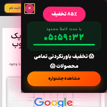
×
آپدیت
ورود/ثبت نام
85% تخفیف
با مدت کاملاً محدود
پاسخ گوگل به اینکه چرا یک
05:59:30
سایت با وجود سئوی خوب
رتبه بندی نمی کند؟
😱 تخفیف باورنکردنی تمامی
خانه
/
اخبار
/ پاسخ گوگل به اینکه چرا یک سایت با وجود
محصولات 😱
سئوی خوب رتبه بندی نمی کند؟
مشاهده جشنواره