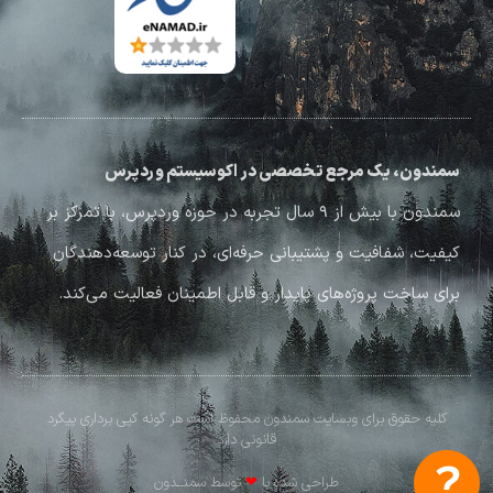
سمندون، یک مرجع تخصصی در اکوسیستم وردپرس
سمندون با بیش از ۹ سال تجربه در حوزه وردپرس، با تمرکز بر
کیفیت، شفافیت و پشتیبانی حرفه‌ای، در کنار توسعه‌دهندگان
برای ساخت پروژه‌های پایدار و قابل اطمینان فعالیت می‌کند.
کلیه حقوق برای وبسایت سمندون محفوظ است هر گونه کپی برداری پیگرد
قانونی دارد
طراحی شده با
❤
توسط سمنــدون​​