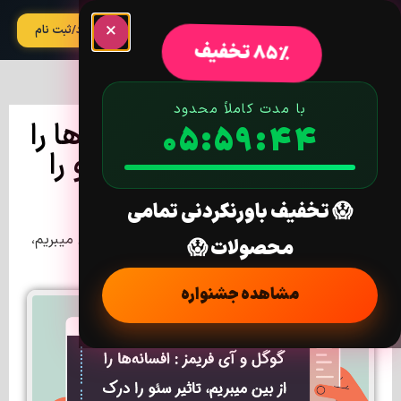
×
آپدیت
ورود/ثبت نام
85% تخفیف
با مدت کاملاً محدود
گوگل و آی فریمز : افسانه‌ها را
05:59:44
از بین میبریم، تاثیر سئو را
درک میکنیم
😱 تخفیف باورنکردنی تمامی
خانه
/
اخبار
/ گوگل و آی فریمز : افسانه‌ها را از بین میبریم،
محصولات 😱
تاثیر سئو را درک میکنیم
مشاهده جشنواره