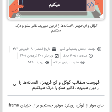
گوگل و آی فریمز : افسانه‌ها را از بین میبریم، تاثیر سئو را درک
میکنیم
توسط :
بخش پشتیبانی فنی
تاریخ انتشار :
18 فروردین 1402
ساعت :
4:05 ب.ظ
ویرایش : 20 فروردین 1402
نظرات :
بدون دیدگاه
بازدید : 548
فهرست مطالب گوگل و آی فریمز : افسانه‌ها را
از بین میبریم، تاثیر سئو را درک میکنیم
جان مولر از گوگل، رویکرد موتور جستجو برای خزیدن iframe