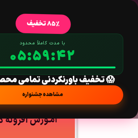
خانه
فروشگاه
افزونه وردپرس
ق
85% تخفیف
با مدت کاملاً محدود
05:59:41
آموزش استفاده 
😱 تخفیف باورنکردنی تمامی محص
خانه
/
آموزش
مشاهده جشنواره