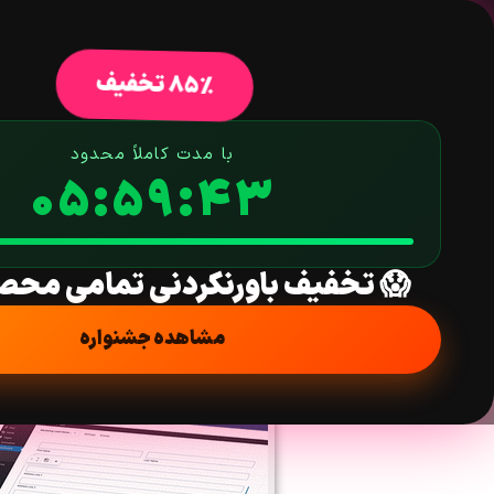
خانه
فروشگاه
افزونه وردپرس
ق
85% تخفیف
با مدت کاملاً محدود
05:59:42
آموزش استفاده از ف
😱 تخفیف باورنکردنی تمامی محص
خانه
/
آموزش
/ 
مشاهده جشنواره