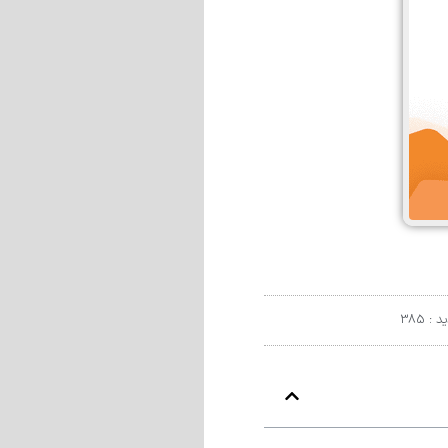
د : 385