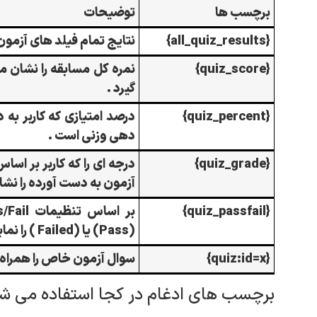
برچسب ها
توضیحات
{all_quiz_results}
نتایج تمام فیلد های آزمو
{quiz_score}
نمره کل مسابقه را نشان می
گیرد .
{quiz_percent}
درصد امتیازی که کاربر به 
دهی وزنی است .
{quiz_grade}
درجه ای را که کاربر بر ا
آزمون به دست آورده را نش
{quiz_passfail}
(Pass) یا (Failed ) را نمایش می دهد.
{quiz:id=x}
سوال آزمون خاص را همراه
برچسب های ادغام در کجا استفاده می ش