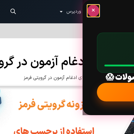
×
الب وردپرس
آموزش وردپرس
سب ‌های ادغام آزمون در گرو
ولات 😱
زش استفاده از برچسب ‌های ادغام آزمون در گرویتی فرمز