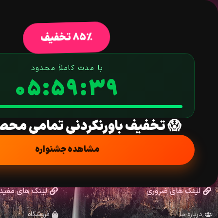
خانه
فروشگاه
افزونه وردپرس
ق
85% تخفیف
با مدت کاملاً محدود
05:59:39
😱 تخفیف باورنکردنی تمامی محص
مشاهده جشنواره
لینک های ضروری
لینک های مفید
درباره ما
فروشگاه