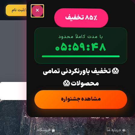
×
آپدیت
ورود/ثبت نام
85% تخفیف
با مدت کاملاً محدود
05:59:48
تکسونومی:
😱 تخفیف باورنکردنی تمامی
محصولات 😱
مشاهده جشنواره
لینک های ضروری
لینک های مفید
درباره ما
فروشگاه