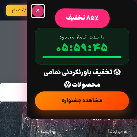
×
آپدیت
ورود/ثبت نام
85% تخفیف
با مدت کاملاً محدود
05:59:45
تکسونومی:
😱 تخفیف باورنکردنی تمامی
محصولات 😱
مشاهده جشنواره
لینک های ضروری
لینک های مفید
درباره ما
فروشگاه