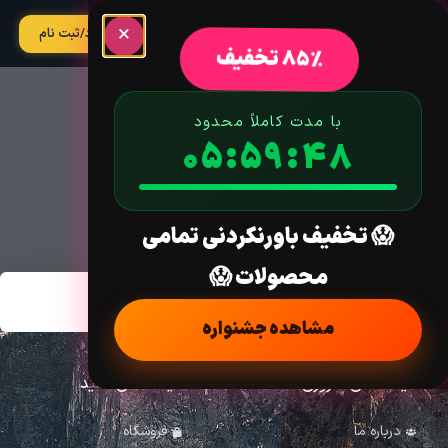
×
آپدیت
ورود/ثبت نام
85% تخفیف
با مدت کاملاً محدود
05:59:48
تکسونومی:
😱 تخفیف باورنکردنی تمامی
محصولات 😱
مشاهده جشنواره
لینک های ضروری
لینک های مفید
درباره ما
فروشگاه