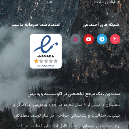
قوانین سایت
بازاریابی
شبکه های اجتماعی
اعتماد شما سرمایه ماست
سمندون، یک مرجع تخصصی در اکوسیستم وردپرس
سمندون با بیش از ۹ سال تجربه در حوزه وردپرس، با تمرکز بر
کیفیت، شفافیت و پشتیبانی حرفه‌ای، در کنار توسعه‌دهندگان
برای ساخت پروژه‌های پایدار و قابل اطمینان فعالیت می‌کند.