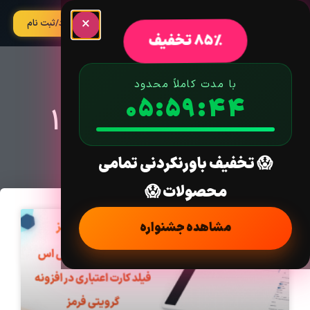
×
آپدیت
ورود/ثبت نام
85% تخفیف
با مدت کاملاً محدود
05:59:44
روز: اسفند 5, 1402
😱 تخفیف باورنکردنی تمامی
محصولات 😱
مشاهده جشنواره
آموزش